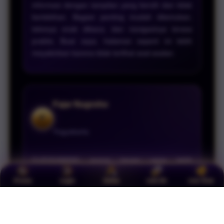
informasi dengan tampilan yang bersih dan tidak
berlebihan. Bagian penting mudah ditemukan,
teksnya enak dibaca, dan navigasinya terasa
praktis. Buat saya, halaman seperti ini lebih
meyakinkan karena tidak terlihat asal-asalan.
Fajar Nugroho
F
Yogyakarta
CLEOGAMING punya kesan yang lebih
profesional karena desainnya responsif dan tidak
Promo
Login
Daftar
Link Alt
Live Chat
berat saat dibuka. Dari bagian atas sampai
bawah, informasinya terasa tertata dengan baik.
Halaman seperti ini cocok untuk pengguna yang
ingin mencari informasi cepat tanpa tampilan yang