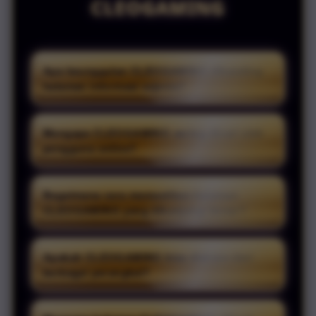
CLEOGAMING
Apa keunggulan CLEOGAMING dibanding
halaman informasi sejenis?
CLEOGAMING dirancang sebagai halaman
informasi yang lebih rapi, cepat, dan mudah
Mengapa CLEOGAMING sering dicari oleh
pengguna online?
dipahami oleh pengguna. Setiap bagian
disusun untuk membantu pengunjung
CLEOGAMING banyak dicari karena
menemukan akses terbaru, informasi penting,
menghadirkan informasi yang ringkas,
Bagaimana cara memastikan halaman
serta panduan penggunaan secara lebih
CLEOGAMING yang dikunjungi benar?
tampilan yang ringan, dan navigasi yang
praktis tanpa harus berpindah ke banyak
sederhana. Pengguna dapat menemukan
halaman lain.
Pastikan Anda hanya membuka halaman
pembaruan penting, akses halaman, serta
CLEOGAMING dari sumber yang tepercaya dan
Apakah CLEOGAMING bisa diakses dari
keterangan layanan dengan lebih cepat melalui
berbagai perangkat?
tidak sembarangan menekan tautan dari pesan
struktur konten yang dibuat jelas dan mudah
mencurigakan. Periksa alamat halaman, hindari
dibaca.
Ya, tampilan CLEOGAMING dibuat agar tetap
situs tiruan, dan jangan membagikan informasi